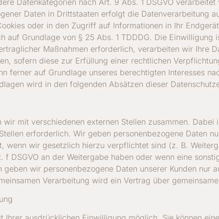
dere Datenkategorien nach Art. 9 Abs. 1 DSGVO verarbeitet 
ener Daten in Drittstaaten erfolgt die Datenverarbeitung au
kies oder in den Zugriff auf Informationen in Ihr Endgerät (
ch auf Grundlage von § 25 Abs. 1 TDDDG. Die Einwilligung is
rtraglicher Maßnahmen erforderlich, verarbeiten wir Ihre Dat
, sofern diese zur Erfüllung einer rechtlichen Verpflichtun
nn ferner auf Grundlage unseres berechtigten Interesses nach
ndlagen wird in den folgenden Absätzen dieser Datenschutze
n wir mit verschiedenen externen Stellen zusammen. Dabei i
ellen erforderlich. Wir geben personenbezogene Daten nur 
st, wenn wir gesetzlich hierzu verpflichtet sind (z. B. Weit
1 lit. f DSGVO an der Weitergabe haben oder wenn eine sons
rn geben wir personenbezogene Daten unserer Kunden nur au
gemeinsamen Verarbeitung wird ein Vertrag über gemeinsame
tung
Ihrer ausdrücklichen Einwilligung möglich. Sie können eine b